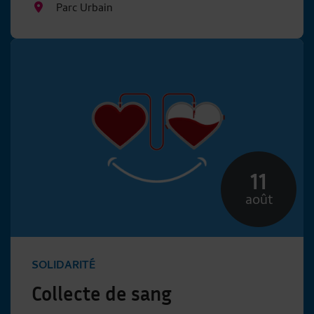
Parc Urbain
11
août
SOLIDARITÉ
Collecte de sang