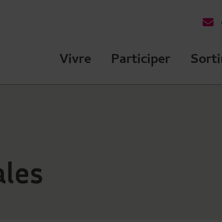
des Ulis Terre de talents
Vivre
Participer
Sorti
ales