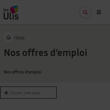
Menu de raccourcis
Page d'accueil des Ulis Terre de talents
Vivre
Page d'accueil du site
Vous êtes ici :
Nos offres d’emploi
Nos offres d’emploi
Écouter cette page