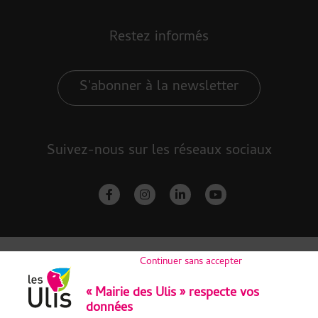
Restez informés
S'abonner à la newsletter
Suivez-nous sur les réseaux sociaux
facebook-f
instagram
linkedin-in
youtube
Continuer sans accepter
« Mairie des Ulis » respecte vos
données