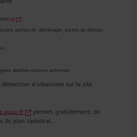
irie.
sible
ici
;
nstruire, permis de déménager, permis de démolir,
on ;
eignes, alarmes sonores, antennes.
 démarches d'urbanisme sur le site
e.gouv.fr
permet, gratuitement, de
ts du plan cadastral.