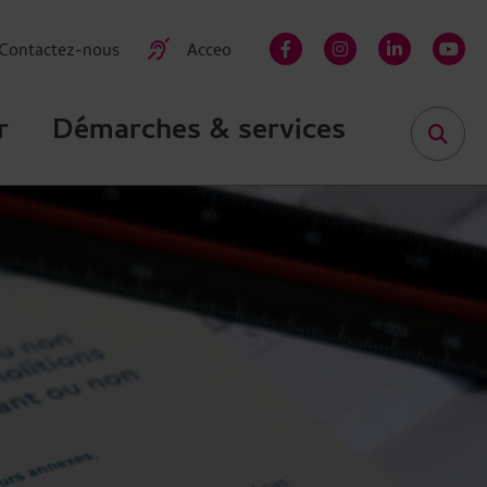
Contactez-nous
Acceo
facebook-f
instagram
linkedin-in
yout
r
Démarches & services