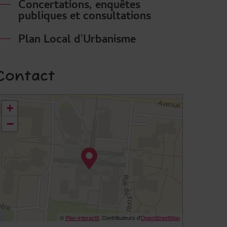
Concertations, enquêtes
publiques et consultations
Plan Local d'Urbanisme
Contact
8.681654155944024,2.170240042657784
+
−
©
Plan-interactif
, Contributeurs d'
OpenStreetMap