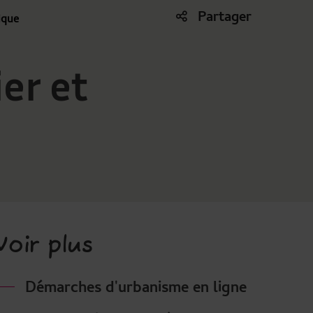
Partager
ique
Liste des liens de partage
er et
Consulter d'autres
Voir plus
Démarches d'urbanisme en ligne