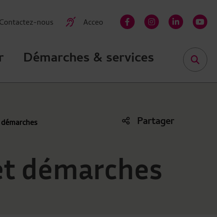
Contactez-nous
Acceo
facebook-f
instagram
linkedin-in
yout
r
Démarches & services
Partager
et démarches
Liste des liens de partage
 et démarches