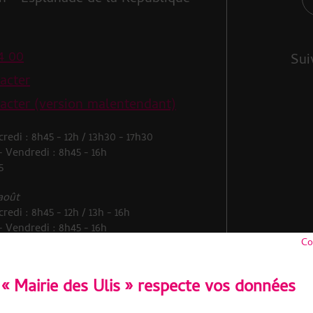
4 00
Sui
acter
acter (version malentendant)
redi : 8h45 - 12h / 13h30 - 17h30
 - Vendredi : 8h45 - 16h
5
 août
redi : 8h45 - 12h / 13h - 16h
 - Vendredi : 8h45 - 16h
5
Co
« Mairie des Ulis » respecte vos données