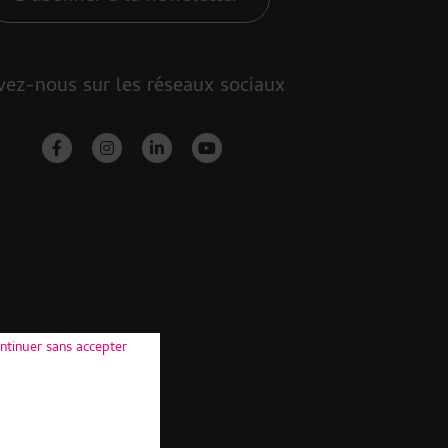
vez-nous sur les réseaux sociaux
facebook-f
instagram
linkedin-in
youtube
ntinuer sans accepter