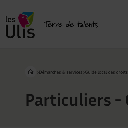
Menu de raccourcis
Page d'accueil 
Démarches & services
Guide local des droit
Page d'accueil du site
Vous êtes ici :
Particuliers 