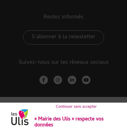
Restez informés
S'abonner à la newsletter
Suivez-nous sur les réseaux sociaux
facebook-f
instagram
linkedin-in
youtube
Continuer sans accepter
« Mairie des Ulis » respecte vos
données