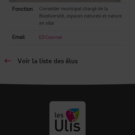
Contenu de la fiche d'annuair
Fonction
Conseiller municipal chargé de la
Biodiversité, espaces naturels et nature
en ville
Email
Courriel
Voir la liste des élus
Revenir à la page d'accueil des U