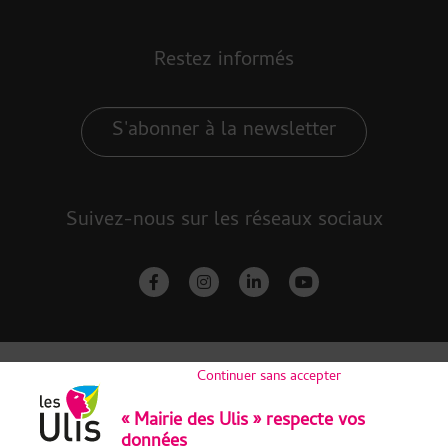
Restez informés
S'abonner à la newsletter
Suivez-nous sur les réseaux sociaux
facebook-f
instagram
linkedin-in
youtube
Continuer sans accepter
« Mairie des Ulis » respecte vos
données