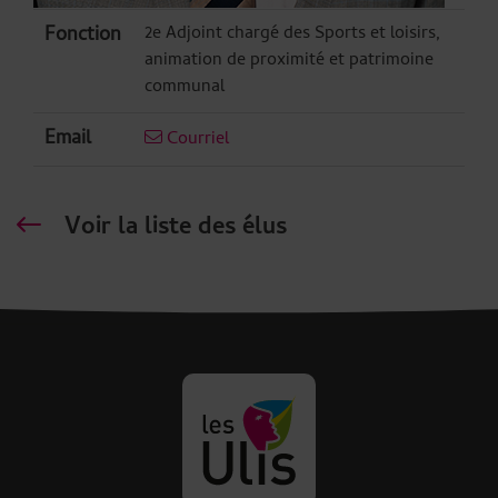
Contenu de la fiche d'annuair
Fonction
2e Adjoint chargé des Sports et loisirs,
animation de proximité et patrimoine
communal
Email
Courriel
Voir la liste des élus
Revenir à la page d'accueil des U