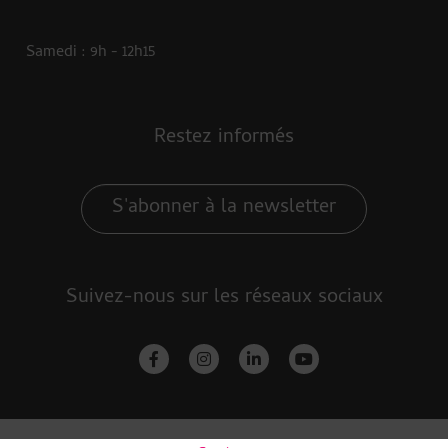
Samedi : 9h - 12h15
Restez informés
S'abonner à la newsletter
Suivez-nous sur les réseaux sociaux
facebook-f
instagram
linkedin-in
youtube