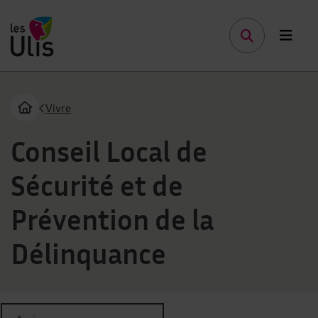
Menu de raccourcis
Page d'accueil des Ulis Terre de talents
Vivre
Page d'accueil du site
Vous êtes ici :
Conseil Local de
Sécurité et de
Prévention de la
Délinquance