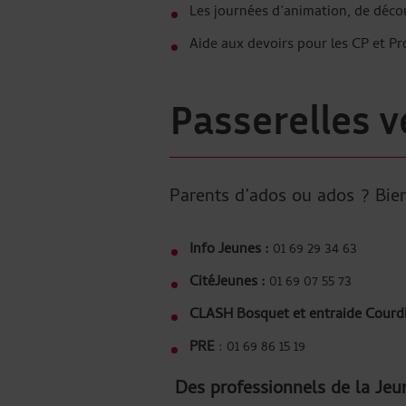
Les journées d’animation, de décou
Aide aux devoirs pour les CP et Pr
Passerelles ve
Parents d’ados ou ados ? Bien
Info Jeunes :
01 69 29 34 63
CitéJeunes :
01 69 07 55 73
CLASH Bosquet et entraide Courd
PRE
: 01 69 86 15 19
Des professionnels de la Jeu