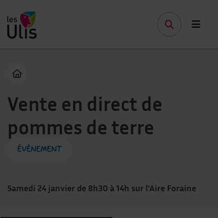
Menu de raccourcis
Page d'accueil des Ulis Terre de talents
Page d'accueil du site
Vous êtes ici :
Vente en direct de
pommes de terre
ÉVÈNEMENT
Samedi 24 janvier de 8h30 à 14h sur l'Aire Foraine